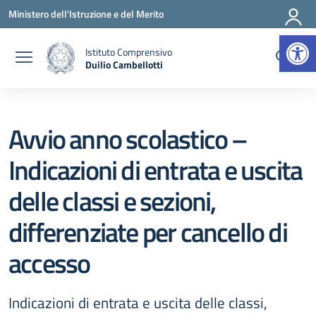
Vai ai contenuti
Vai al menu di navigazione
Vai al footer
Ministero dell'Istruzione e del Merito
Apr
Istituto Comprensivo
Duilio Cambellotti
— Visita la pagina iniziale della scuola
Avvio anno scolastico –
Indicazioni di entrata e uscita
delle classi e sezioni,
differenziate per cancello di
accesso
Indicazioni di entrata e uscita delle classi,