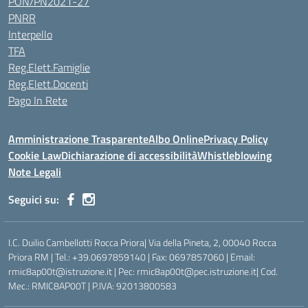
PON/PN2021-27
PNRR
Interpello
TFA
Reg.Elett.Famiglie
Reg.Elett.Docenti
Pago In Rete
Amministrazione Trasparente
Albo Online
Privacy Policy
Cookie Law
Dichiarazione di accessibilità
Whistleblowing
Note Legali
Seguici su:
I.C. Duilio Cambellotti Rocca Priora| Via della Pineta, 2, 00040 Rocca
Priora RM | Tel.: +39.0697859140 | Fax: 0697857060 | Email:
rmic8ap00t@istruzione.it | Pec: rmic8ap00t@pec.istruzione.it| Cod.
Mec.: RMIC8AP00T | P.IVA: 92013800583