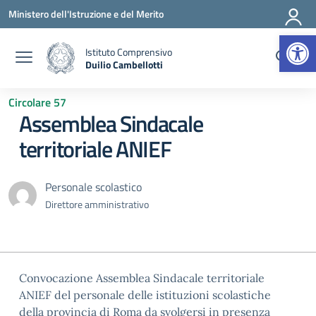
Vai ai contenuti
Vai al menu di navigazione
Vai al footer
Ministero dell'Istruzione e del Merito
Apr
Istituto Comprensivo
Duilio Cambellotti
— Visita la pagina iniziale della scuola
Circolare 57
Assemblea Sindacale
territoriale ANIEF
Personale scolastico
Direttore amministrativo
Convocazione Assemblea Sindacale territoriale
ANIEF del personale delle istituzioni scolastiche
della provincia di Roma da svolgersi in presenza