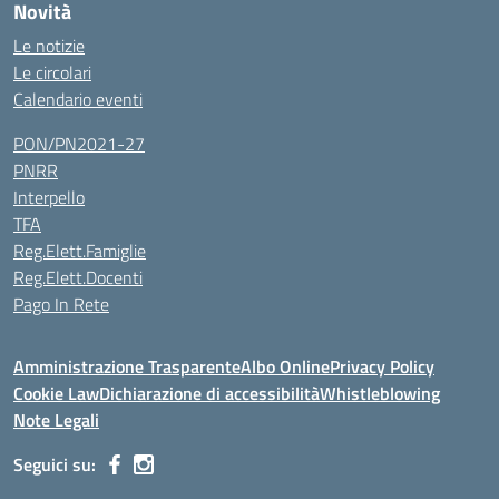
Novità
Le notizie
Le circolari
Calendario eventi
PON/PN2021-27
PNRR
Interpello
TFA
Reg.Elett.Famiglie
Reg.Elett.Docenti
Pago In Rete
Amministrazione Trasparente
Albo Online
Privacy Policy
Cookie Law
Dichiarazione di accessibilità
Whistleblowing
Note Legali
Seguici su: