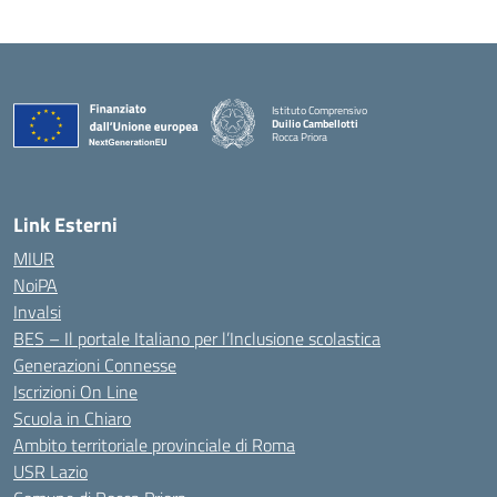
Istituto Comprensivo
Duilio Cambellotti
Rocca Priora
— Visita la pagina iniziale della scuola
Link Esterni
MIUR
NoiPA
Invalsi
BES – Il portale Italiano per l’Inclusione scolastica
Generazioni Connesse
Iscrizioni On Line
Scuola in Chiaro
Ambito territoriale provinciale di Roma
USR Lazio