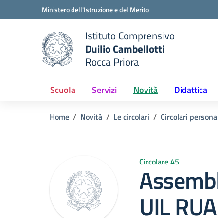
Vai ai contenuti
Vai al menu di navigazione
Vai al footer
Ministero dell'Istruzione e del Merito
Istituto Comprensivo
Duilio Cambellotti
e della scuola
Rocca Priora
— Visita la pagina iniziale del
Scuola
Servizi
Novità
Didattica
Home
Novità
Le circolari
Circolari person
Circolare 45
Assembl
UIL RUA