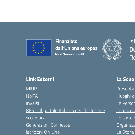
Is
Du
Ro
— 
Link Esterni
La Scuo
MIUR
Presenta
NoiPA
I luoghi 
Invalsi
Le Perso
BES – Il portale Italiano per l’Inclusione
I numeri 
scolastica
Le carte 
Generazioni Connesse
Organizz
Iscrizioni On Line
La Storia