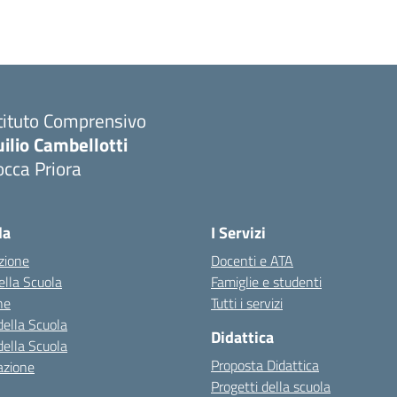
tituto Comprensivo
ilio Cambellotti
cca Priora
Visita la pagina iniziale della scuola
la
I Servizi
zione
Docenti e ATA
della Scuola
Famiglie e studenti
ne
Tutti i servizi
della Scuola
Didattica
della Scuola
Proposta Didattica
azione
Progetti della scuola