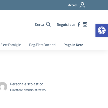
Accedi
Apr
Cerca
Seguici su:
Elett.Famiglie
Reg.Elett.Docenti
Pago In Rete
Personale scolastico
Direttore amministrativo