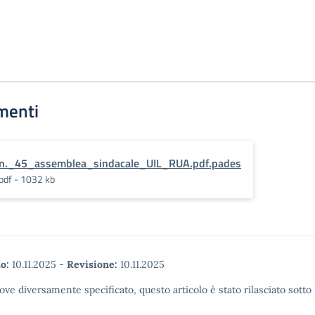
menti
n._45_assemblea_sindacale_UIL_RUA.pdf.pades
pdf - 1032 kb
o:
10.11.2025
-
Revisione:
10.11.2025
ove diversamente specificato, questo articolo è stato rilasciato sott