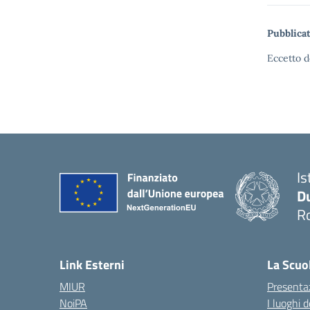
Pubblicat
Eccetto d
Is
Du
Ro
— 
Link Esterni
La Scuo
MIUR
Presenta
NoiPA
I luoghi 