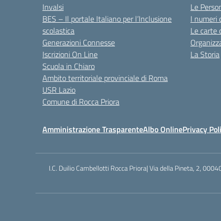
Invalsi
Le Perso
BES – Il portale Italiano per l’Inclusione
I numeri 
scolastica
Le carte 
Generazioni Connesse
Organizz
Iscrizioni On Line
La Storia
Scuola in Chiaro
Ambito territoriale provinciale di Roma
USR Lazio
Comune di Rocca Priora
Amministrazione Trasparente
Albo Online
Privacy Pol
I.C. Duilio Cambellotti Rocca Priora| Via della Pineta, 2, 0