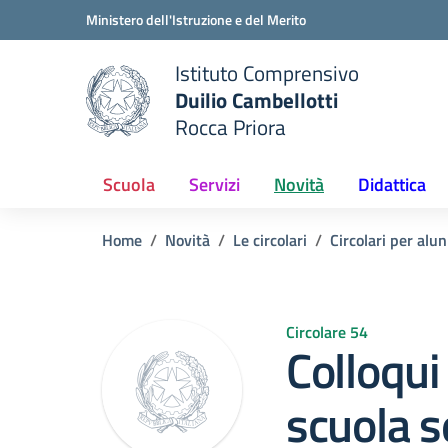
Vai ai contenuti
Vai al menu di navigazione
Vai al footer
Ministero dell'Istruzione e del Merito
Istituto Comprensivo
Duilio Cambellotti
e della scuola
Rocca Priora
— Visita la pagina iniziale del
Scuola
Servizi
Novità
Didattica
Home
Novità
Le circolari
Circolari per alun
Circolare 54
Colloqui
scuola s