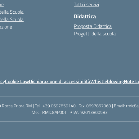
ne
Tutti i servizi
della Scuola
Didattica
della Scuola
Proposta Didattica
azione
Progetti della scuola
icy
Cookie Law
Dichiarazione di accessibilità
Whistleblowing
Note Le
0040 Rocca Priora RM | Tel.: +39.0697859140 | Fax: 0697857060 | Email: rmic8
Mec.: RMIC8AP00T | P.IVA: 92013800583