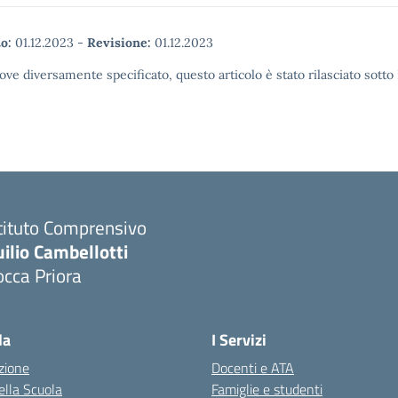
o:
01.12.2023
-
Revisione:
01.12.2023
ove diversamente specificato, questo articolo è stato rilasciato sott
tituto Comprensivo
ilio Cambellotti
cca Priora
Visita la pagina iniziale della scuola
la
I Servizi
zione
Docenti e ATA
della Scuola
Famiglie e studenti