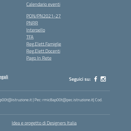
Calendario eventi
PON/PN2021-27
PNRR
Interpello
TFA
Reg.Elett.Famiglie
Reg.Elett.Docenti
Pago In Rete
gali
Seguici su:
ap00t@istruzione.it | Pec: rmic8ap00t@pec.istruzione.it| Cod.
Idea e progetto di Designers Italia