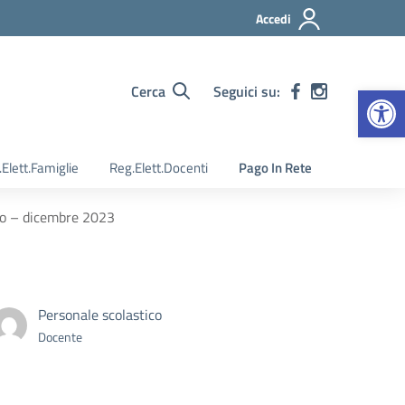
Accedi
Apr
Cerca
Seguici su:
Elett.Famiglie
Reg.Elett.Docenti
Pago In Rete
ado – dicembre 2023
Personale scolastico
Docente