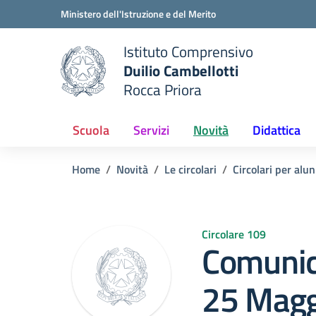
Vai ai contenuti
Vai al menu di navigazione
Vai al footer
Ministero dell'Istruzione e del Merito
Istituto Comprensivo
Duilio Cambellotti
e della scuola
Rocca Priora
— Visita la pagina iniziale del
Scuola
Servizi
Novità
Didattica
Home
Novità
Le circolari
Circolari per alun
Circolare 109
Comunic
25 Magg