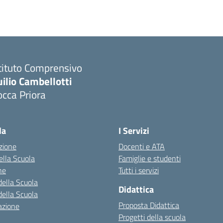
tituto Comprensivo
ilio Cambellotti
cca Priora
Visita la pagina iniziale della scuola
la
I Servizi
zione
Docenti e ATA
della Scuola
Famiglie e studenti
ne
Tutti i servizi
della Scuola
Didattica
della Scuola
Proposta Didattica
azione
Progetti della scuola