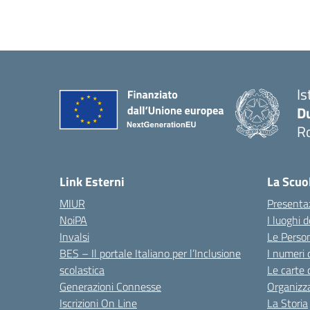
Is
Du
Ro
— 
Link Esterni
La Scuo
MIUR
Presenta
NoiPA
I luoghi 
Invalsi
Le Perso
BES – Il portale Italiano per l’Inclusione
I numeri 
scolastica
Le carte 
Generazioni Connesse
Organizz
Iscrizioni On Line
La Storia