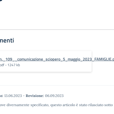
menti
n._109__comunicazione_sciopero_5_maggio_2023_FAMIGLIE.p
pdf - 1247 kb
o:
13.06.2023
-
Revisione:
06.09.2023
ove diversamente specificato, questo articolo è stato rilasciato sott