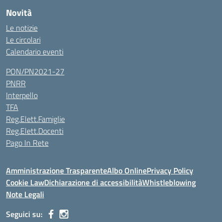
Novità
Le notizie
Le circolari
Calendario eventi
PON/PN2021-27
PNRR
Interpello
TFA
Reg.Elett.Famiglie
Reg.Elett.Docenti
Pago In Rete
Amministrazione Trasparente
Albo Online
Privacy Policy
Cookie Law
Dichiarazione di accessibilità
Whistleblowing
Note Legali
Seguici su: