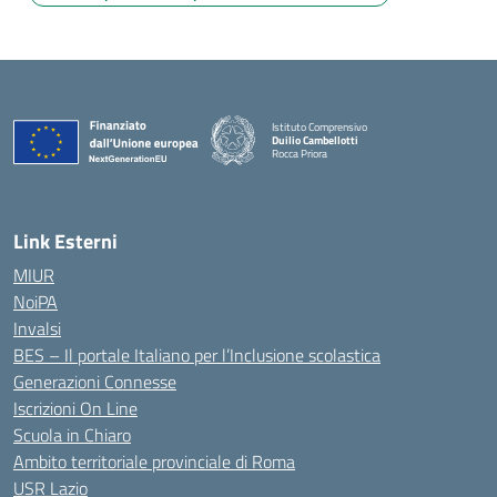
Istituto Comprensivo
Duilio Cambellotti
Rocca Priora
— Visita la pagina iniziale della scuola
Link Esterni
MIUR
NoiPA
Invalsi
BES – Il portale Italiano per l’Inclusione scolastica
Generazioni Connesse
Iscrizioni On Line
Scuola in Chiaro
Ambito territoriale provinciale di Roma
USR Lazio