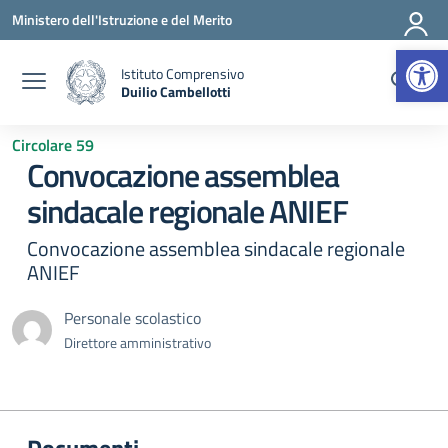
Vai ai contenuti
Vai al menu di navigazione
Vai al footer
Ministero dell'Istruzione e del Merito
Apr
Istituto Comprensivo
Duilio Cambellotti
— Visita la pagina iniziale della scuola
Circolare 59
Convocazione assemblea
sindacale regionale ANIEF
Convocazione assemblea sindacale regionale
ANIEF
Personale scolastico
Direttore amministrativo