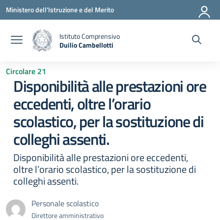
Vai ai contenuti
Vai al menu di navigazione
Vai al footer
Ministero dell'Istruzione e del Merito
Istituto Comprensivo
Duilio Cambellotti
— Visita la pagina iniziale della scuola
Circolare 21
Disponibilità alle prestazioni ore
eccedenti, oltre l’orario
scolastico, per la sostituzione di
colleghi assenti.
Disponibilità alle prestazioni ore eccedenti,
oltre l’orario scolastico, per la sostituzione di
colleghi assenti.
Personale scolastico
Direttore amministrativo