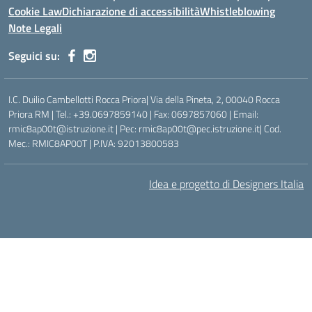
Cookie Law
Dichiarazione di accessibilità
Whistleblowing
Note Legali
Seguici su:
I.C. Duilio Cambellotti Rocca Priora| Via della Pineta, 2, 00040 Rocca
Priora RM | Tel.: +39.0697859140 | Fax: 0697857060 | Email:
rmic8ap00t@istruzione.it | Pec: rmic8ap00t@pec.istruzione.it| Cod.
Mec.: RMIC8AP00T | P.IVA: 92013800583
Idea e progetto di Designers Italia