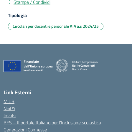
Stampa / Condividi
Tipologia
Circolari per docenti e personale ATA a.s 2024/25
Istituto Comprensivo
Duilio Cambellotti
Rocca Priora
— Visita la pagina iniziale della scuola
Link Esterni
MIUR
NoiPA
Invalsi
BES – Il portale Italiano per l’Inclusione scolastica
Generazioni Connesse