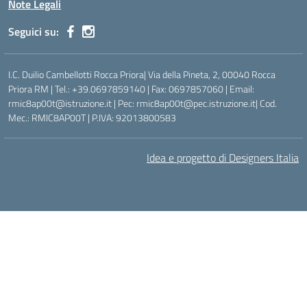
Note Legali
Seguici su:
I.C. Duilio Cambellotti Rocca Priora| Via della Pineta, 2, 00040 Rocca
Priora RM | Tel.: +39.0697859140 | Fax: 0697857060 | Email:
rmic8ap00t@istruzione.it | Pec: rmic8ap00t@pec.istruzione.it| Cod.
Mec.: RMIC8AP00T | P.IVA: 92013800583
Idea e progetto di Designers Italia