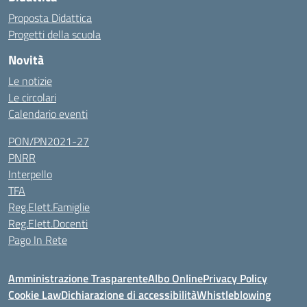
Proposta Didattica
Progetti della scuola
Novità
Le notizie
Le circolari
Calendario eventi
PON/PN2021-27
PNRR
Interpello
TFA
Reg.Elett.Famiglie
Reg.Elett.Docenti
Pago In Rete
Amministrazione Trasparente
Albo Online
Privacy Policy
Cookie Law
Dichiarazione di accessibilità
Whistleblowing