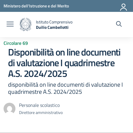
Vai ai contenuti
Vai al menu di navigazione
Vai al footer
Ministero dell'Istruzione e del Merito
Istituto Comprensivo
Duilio Cambellotti
— Visita la pagina iniziale della scuola
Circolare 69
Disponibilità on line documenti
di valutazione I quadrimestre
A.S. 2024/2025
disponibilità on line documenti di valutazione I
quadrimestre A.S. 2024/2025
Personale scolastico
Direttore amministrativo