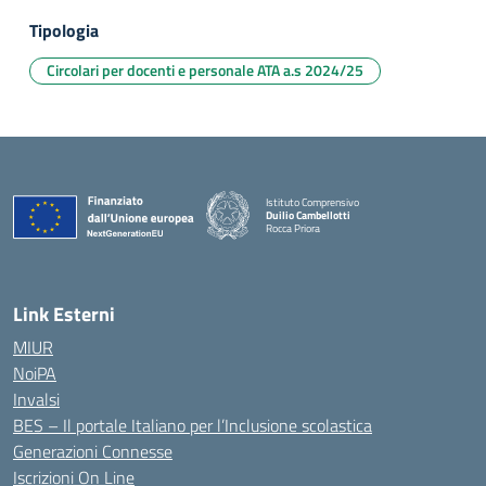
Tipologia
Circolari per docenti e personale ATA a.s 2024/25
Istituto Comprensivo
Duilio Cambellotti
Rocca Priora
— Visita la pagina iniziale della scuola
Link Esterni
MIUR
NoiPA
Invalsi
BES – Il portale Italiano per l’Inclusione scolastica
Generazioni Connesse
Iscrizioni On Line