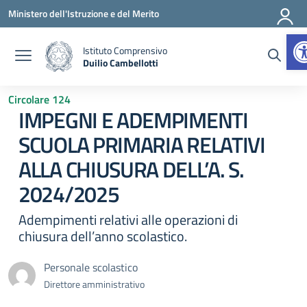
Vai ai contenuti
Vai al menu di navigazione
Vai al footer
Ministero dell'Istruzione e del Merito
A
Istituto Comprensivo
Duilio Cambellotti
— Visita la pagina iniziale della scuola
Circolare 124
IMPEGNI E ADEMPIMENTI
SCUOLA PRIMARIA RELATIVI
ALLA CHIUSURA DELL’A. S.
2024/2025
Adempimenti relativi alle operazioni di
chiusura dell’anno scolastico.
Personale scolastico
Direttore amministrativo