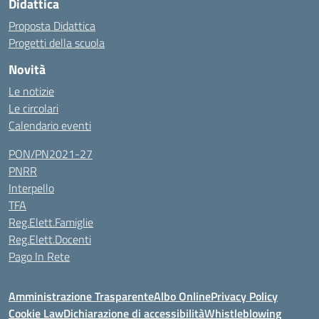
Didattica
Proposta Didattica
Progetti della scuola
Novità
Le notizie
Le circolari
Calendario eventi
PON/PN2021-27
PNRR
Interpello
TFA
Reg.Elett.Famiglie
Reg.Elett.Docenti
Pago In Rete
Amministrazione Trasparente
Albo Online
Privacy Policy
Cookie Law
Dichiarazione di accessibilità
Whistleblowing