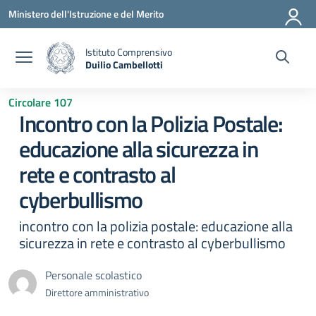
Vai ai contenuti
Vai al menu di navigazione
Vai al footer
Ministero dell'Istruzione e del Merito
Istituto Comprensivo
Duilio Cambellotti
— Visita la pagina iniziale della scuola
Circolare 107
Incontro con la Polizia Postale:
educazione alla sicurezza in
rete e contrasto al
cyberbullismo
incontro con la polizia postale: educazione alla
sicurezza in rete e contrasto al cyberbullismo
Personale scolastico
Direttore amministrativo