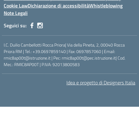
Cookie Law
Dichiarazione di accessibilità
Whistleblowing
Note Legali
Seguici su:
I.C. Duilio Cambellotti Rocca Priora| Via della Pineta, 2, 00040 Rocca
Priora RM | Tel.: +39.0697859140 | Fax: 0697857060 | Email:
rmic8ap00t@istruzione.it | Pec: rmic8ap00t@pec.istruzione.it| Cod.
Mec.: RMIC8AP00T | P.IVA: 92013800583
Idea e progetto di Designers Italia