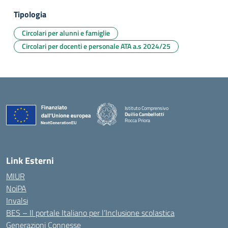
Tipologia
Circolari per alunni e famiglie
Circolari per docenti e personale ATA a.s 2024/25
Istituto Comprensivo
Duilio Cambellotti
Rocca Priora
— Visita la pagina iniziale della scuola
Link Esterni
MIUR
NoiPA
Invalsi
BES – Il portale Italiano per l’Inclusione scolastica
Generazioni Connesse