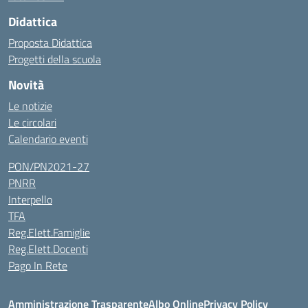
Didattica
Proposta Didattica
Progetti della scuola
Novità
Le notizie
Le circolari
Calendario eventi
PON/PN2021-27
PNRR
Interpello
TFA
Reg.Elett.Famiglie
Reg.Elett.Docenti
Pago In Rete
Amministrazione Trasparente
Albo Online
Privacy Policy