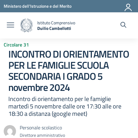
Vai ai contenuti
Vai al menu di navigazione
Vai al footer
Ministero dell'Istruzione e del Merito
Istituto Comprensivo
Duilio Cambellotti
— Visita la pagina iniziale della scuola
Circolare 31
INCONTRO DI ORIENTAMENTO
PER LE FAMIGLIE SCUOLA
SECONDARIA I GRADO 5
novembre 2024
Incontro di orientamento per le famiglie
martedì 5 novembre dalle ore 17:30 alle ore
18:30 a distanza (google meet)
Personale scolastico
Direttore amministrativo