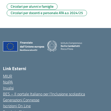
Circolari per alunni e famiglie
Circolari per docenti e personale ATA a.s 2024/25
Istituto Comprensivo
Duilio Cambellotti
Rocca Priora
— Visita la pagina iniziale della scuola
Link Esterni
MIUR
NoiPA
Invalsi
BES – Il portale Italiano per l’Inclusione scolastica
Generazioni Connesse
Iscrizioni On Line