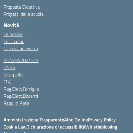
Proposta Didattica
Progetti della scuola
Novità
Le notizie
Le circolari
Calendario eventi
PON/PN2021-27
PNRR
Interpello
TFA
Reg.Elett.Famiglie
Reg.Elett.Docenti
Pago In Rete
Amministrazione Trasparente
Albo Online
Privacy Policy
Cookie Law
Dichiarazione di accessibilità
Whistleblowing