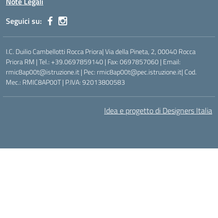
Note Legali
Seguici su:
I.C. Duilio Cambellotti Rocca Priora| Via della Pineta, 2, 00040 Rocca
Priora RM | Tel.: +39.0697859140 | Fax: 0697857060 | Email:
rmic8ap00t@istruzione.it | Pec: rmic8ap00t@pec.istruzione.it| Cod.
Mec.: RMIC8AP00T | P.IVA: 92013800583
Idea e progetto di Designers Italia