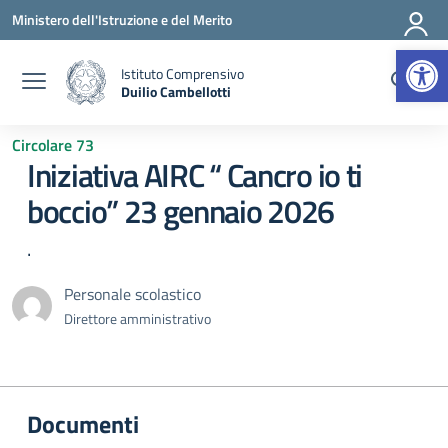
Vai ai contenuti
Vai al menu di navigazione
Vai al footer
Ministero dell'Istruzione e del Merito
Apr
Istituto Comprensivo
Duilio Cambellotti
— Visita la pagina iniziale della scuola
Circolare 73
Iniziativa AIRC “ Cancro io ti
boccio” 23 gennaio 2026
.
Personale scolastico
Direttore amministrativo
Documenti