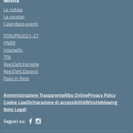
Novità
Le notizie
Le circolari
Calendario eventi
PON/PN2021-27
PNRR
Interpello
TFA
Reg.Elett.Famiglie
Reg.Elett.Docenti
Pago In Rete
Amministrazione Trasparente
Albo Online
Privacy Policy
Cookie Law
Dichiarazione di accessibilità
Whistleblowing
Note Legali
Seguici su: