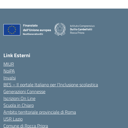
Istituto Comprensivo
Duilio Cambellotti
Rocca Priora
— Visita la pagina iniziale della scuola
Link Esterni
MIUR
NoiPA
Invalsi
BES – Il portale Italiano per l’Inclusione scolastica
Generazioni Connesse
Iscrizioni On Line
Scuola in Chiaro
Ambito territoriale provinciale di Roma
USR Lazio
Comune di Rocca Priora