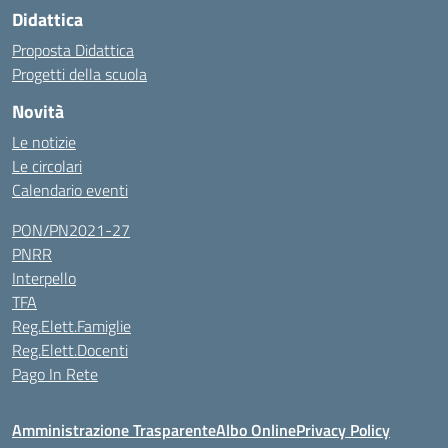
Didattica
Proposta Didattica
Progetti della scuola
Novità
Le notizie
Le circolari
Calendario eventi
PON/PN2021-27
PNRR
Interpello
TFA
Reg.Elett.Famiglie
Reg.Elett.Docenti
Pago In Rete
Amministrazione Trasparente
Albo Online
Privacy Policy