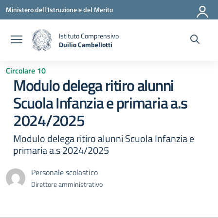
Vai ai contenuti
Vai al menu di navigazione
Vai al footer
Ministero dell'Istruzione e del Merito
Istituto Comprensivo
Duilio Cambellotti
— Visita la pagina iniziale della scuola
Circolare 10
Modulo delega ritiro alunni
Scuola Infanzia e primaria a.s
2024/2025
Modulo delega ritiro alunni Scuola Infanzia e
primaria a.s 2024/2025
Personale scolastico
Direttore amministrativo