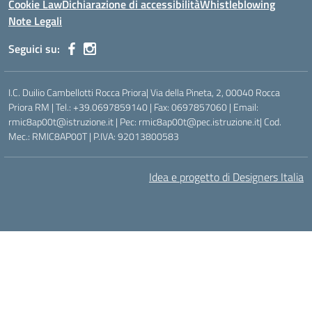
Cookie Law
Dichiarazione di accessibilità
Whistleblowing
Note Legali
Seguici su:
I.C. Duilio Cambellotti Rocca Priora| Via della Pineta, 2, 00040 Rocca
Priora RM | Tel.: +39.0697859140 | Fax: 0697857060 | Email:
rmic8ap00t@istruzione.it | Pec: rmic8ap00t@pec.istruzione.it| Cod.
Mec.: RMIC8AP00T | P.IVA: 92013800583
Idea e progetto di Designers Italia