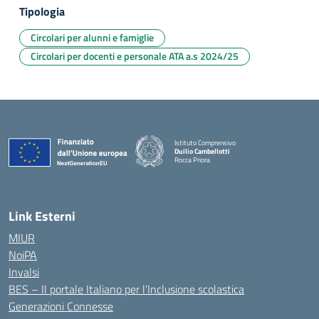
Tipologia
Circolari per alunni e famiglie
Circolari per docenti e personale ATA a.s 2024/25
Istituto Comprensivo
Duilio Cambellotti
Rocca Priora
— Visita la pagina iniziale della scuola
Link Esterni
MIUR
NoiPA
Invalsi
BES – Il portale Italiano per l’Inclusione scolastica
Generazioni Connesse