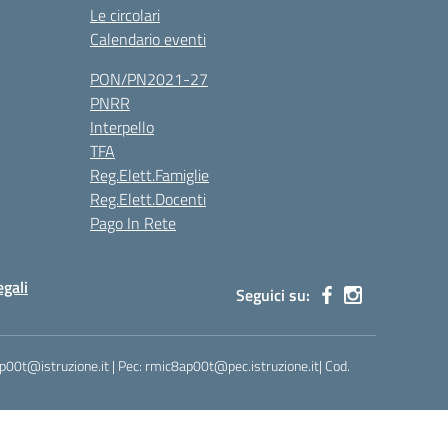
Le circolari
Calendario eventi
PON/PN2021-27
PNRR
Interpello
TFA
Reg.Elett.Famiglie
Reg.Elett.Docenti
Pago In Rete
gali
Seguici su:
ap00t@istruzione.it | Pec: rmic8ap00t@pec.istruzione.it| Cod.
Idea e progetto di Designers Italia