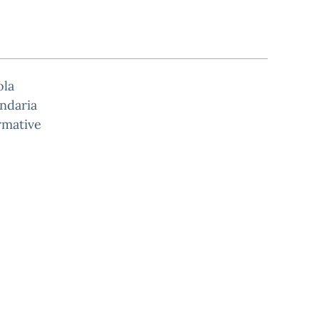
ola
ndaria
rmative