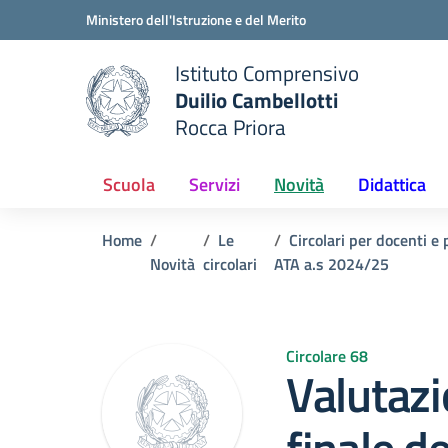
Vai ai contenuti
Vai al menu di navigazione
Vai al footer
Ministero dell'Istruzione e del Merito
Istituto Comprensivo
Duilio Cambellotti
e della scuola
Rocca Priora
— Visita la pagina iniziale del
Scuola
Servizi
Novità
Didattica
Home
Le
Circolari per docenti e
Novità
circolari
ATA a.s 2024/25
Circolare 68
Valutazi