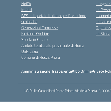
NoiPA
I luoghi 
Invalsi
Le Perso
BES – Il portale Italiano per l’Inclusione
I numeri 
scolastica
Le carte 
Generazioni Connesse
Organizz
Iscrizioni On Line
La Storia
Scuola in Chiaro
Ambito territoriale provinciale di Roma
USR Lazio
Comune di Rocca Priora
Amministrazione Trasparente
Albo Online
Privacy Pol
I.C. Duilio Cambellotti Rocca Priora| Via della Pineta, 2, 0