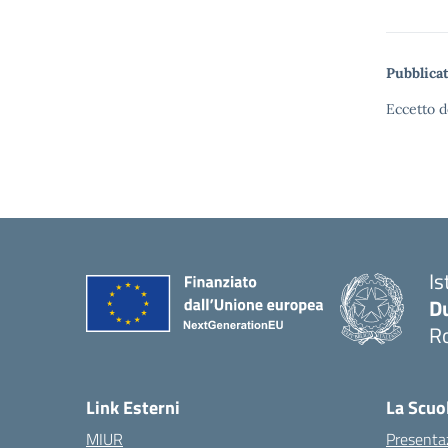
Pubblicat
Eccetto d
Is
Du
Ro
— 
Link Esterni
La Scuo
MIUR
Presenta