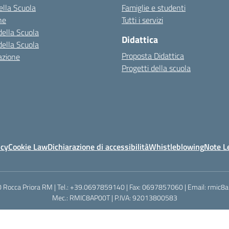
della Scuola
Famiglie e studenti
ne
Tutti i servizi
della Scuola
Didattica
della Scuola
Proposta Didattica
azione
Progetti della scuola
icy
Cookie Law
Dichiarazione di accessibilità
Whistleblowing
Note Le
0040 Rocca Priora RM | Tel.: +39.0697859140 | Fax: 0697857060 | Email: rmic8
Mec.: RMIC8AP00T | P.IVA: 92013800583