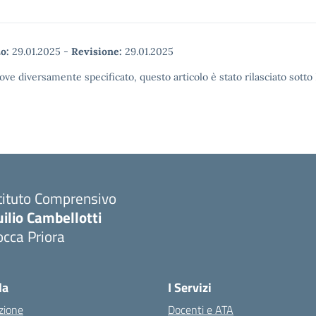
o:
29.01.2025
-
Revisione:
29.01.2025
ove diversamente specificato, questo articolo è stato rilasciato sott
tituto Comprensivo
ilio Cambellotti
cca Priora
Visita la pagina iniziale della scuola
la
I Servizi
zione
Docenti e ATA