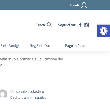
Accedi
Apr
Cerca
Seguici su:
Elett.Famiglie
Reg.Elett.Docenti
Pago In Rete
nella scuola primaria e valutazione del
o.
Personale scolastico
Direttore amministrativo