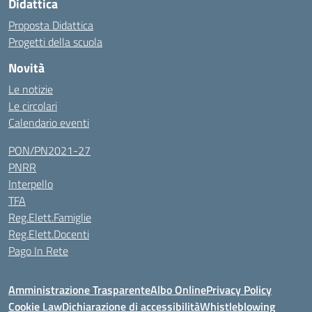
Didattica
Proposta Didattica
Progetti della scuola
Novità
Le notizie
Le circolari
Calendario eventi
PON/PN2021-27
PNRR
Interpello
TFA
Reg.Elett.Famiglie
Reg.Elett.Docenti
Pago In Rete
Amministrazione Trasparente
Albo Online
Privacy Policy
Cookie Law
Dichiarazione di accessibilità
Whistleblowing