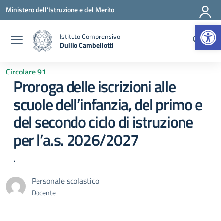
Vai ai contenuti
Vai al menu di navigazione
Vai al footer
Ministero dell'Istruzione e del Merito
Apr
Istituto Comprensivo
Duilio Cambellotti
— Visita la pagina iniziale della scuola
Circolare 91
Proroga delle iscrizioni alle
scuole dell’infanzia, del primo e
del secondo ciclo di istruzione
per l’a.s. 2026/2027
.
Personale scolastico
Docente