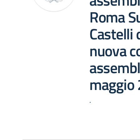
assembl
Roma S
Castelli
nuova c
assembl
maggio
.