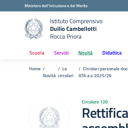
Vai ai contenuti
Vai al menu di navigazione
Vai al footer
Ministero dell'Istruzione e del Merito
Istituto Comprensivo
Duilio Cambellotti
e della scuola
Rocca Priora
— Visita la pagina iniziale del
Scuola
Servizi
Novità
Didattica
Home
Le
Circolari personale doc
Novità
circolari
ATA a.s 2025/26
Circolare 120
Rettifi