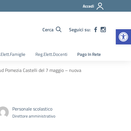
Accedi
Apr
Cerca
Seguici su:
Elett.Famiglie
Reg.Elett.Docenti
Pago In Rete
d Pomezia Castelli del 7 maggio – nuova
Personale scolastico
Direttore amministrativo