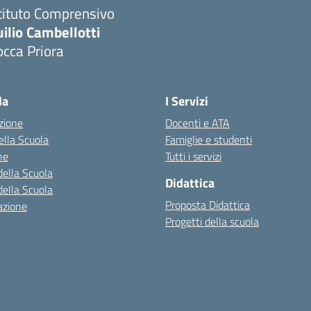
tituto Comprensivo
ilio Cambellotti
cca Priora
Visita la pagina iniziale della scuola
la
I Servizi
zione
Docenti e ATA
della Scuola
Famiglie e studenti
ne
Tutti i servizi
della Scuola
Didattica
della Scuola
Proposta Didattica
azione
Progetti della scuola