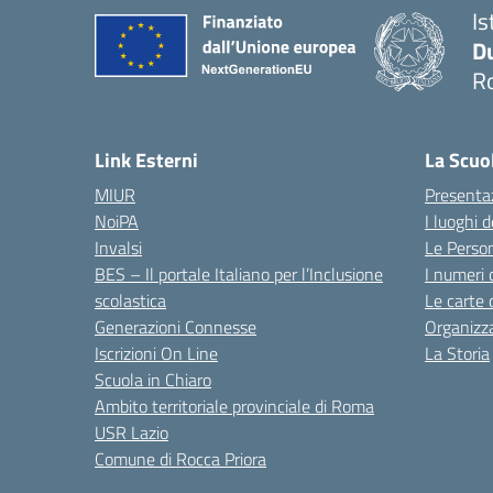
Is
Du
Ro
— 
Link Esterni
La Scuo
MIUR
Presenta
NoiPA
I luoghi 
Invalsi
Le Perso
BES – Il portale Italiano per l’Inclusione
I numeri 
scolastica
Le carte 
Generazioni Connesse
Organizz
Iscrizioni On Line
La Storia
Scuola in Chiaro
Ambito territoriale provinciale di Roma
USR Lazio
Comune di Rocca Priora