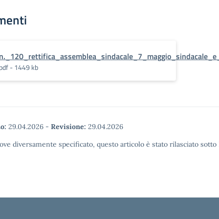
menti
n._120_rettifica_assemblea_sindacale_7_maggio_sindacale_e
pdf - 1449 kb
o:
29.04.2026
-
Revisione:
29.04.2026
ove diversamente specificato, questo articolo è stato rilasciato sott