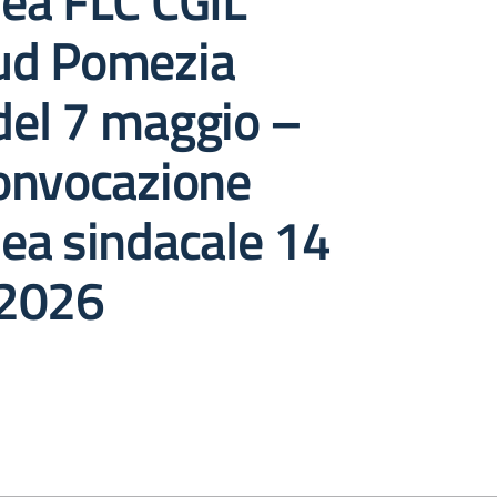
ea FLC CGIL
ud Pomezia
 del 7 maggio –
onvocazione
ea sindacale 14
 2026