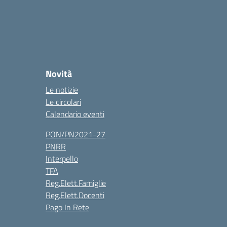
Novità
Le notizie
Le circolari
Calendario eventi
PON/PN2021-27
PNRR
Interpello
TFA
Reg.Elett.Famiglie
Reg.Elett.Docenti
Pago In Rete