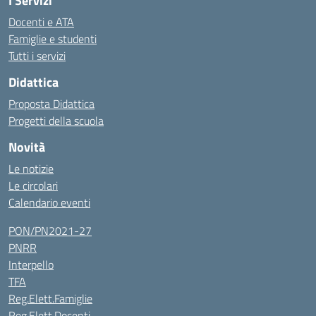
I Servizi
Docenti e ATA
Famiglie e studenti
Tutti i servizi
Didattica
Proposta Didattica
Progetti della scuola
Novità
Le notizie
Le circolari
Calendario eventi
PON/PN2021-27
PNRR
Interpello
TFA
Reg.Elett.Famiglie
Reg.Elett.Docenti