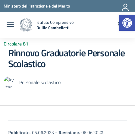
Vai ai contenuti
Vai al menu di navigazione
Vai al footer
Ministero dell'Istruzione e del Merito
Apr
Istituto Comprensivo
Duilio Cambellotti
— Visita la pagina iniziale della scuola
Circolare 81
Rinnovo Graduatorie Personale
Scolastico
Personale scolastico
Pubblicato:
05.06.2023
-
Revisione:
05.06.2023