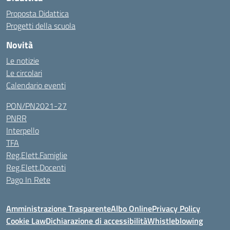
Proposta Didattica
Progetti della scuola
Novità
Le notizie
Le circolari
Calendario eventi
PON/PN2021-27
PNRR
Interpello
TFA
Reg.Elett.Famiglie
Reg.Elett.Docenti
Pago In Rete
Amministrazione Trasparente
Albo Online
Privacy Policy
Cookie Law
Dichiarazione di accessibilità
Whistleblowing