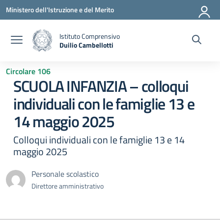
Vai ai contenuti
Vai al menu di navigazione
Vai al footer
Ministero dell'Istruzione e del Merito
Istituto Comprensivo
Duilio Cambellotti
— Visita la pagina iniziale della scuola
Circolare 106
SCUOLA INFANZIA – colloqui
individuali con le famiglie 13 e
14 maggio 2025
Colloqui individuali con le famiglie 13 e 14
maggio 2025
Personale scolastico
Direttore amministrativo