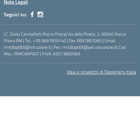
Note Legali
Seguici su:
I.C. Duilio Cambellotti Rocca Priora| Via della Pineta, 2, 00040 Rocca
Priora RM | Tel.: +39.0697859140 | Fax: 0697857060 | Email:
rmic8ap00t@istruzione.it | Pec: rmic8ap00t@pec.istruzione.it| Cod.
Mec.: RMIC8AP00T | P.IVA: 92013800583
Idea e progetto di Designers Italia