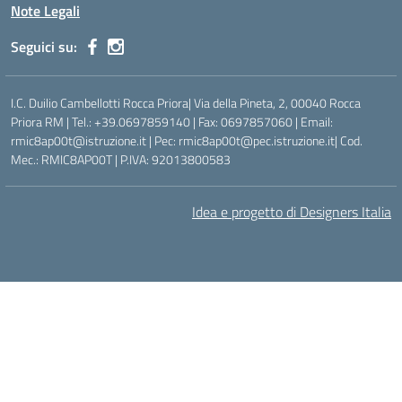
Note Legali
Seguici su:
I.C. Duilio Cambellotti Rocca Priora| Via della Pineta, 2, 00040 Rocca
Priora RM | Tel.: +39.0697859140 | Fax: 0697857060 | Email:
rmic8ap00t@istruzione.it | Pec: rmic8ap00t@pec.istruzione.it| Cod.
Mec.: RMIC8AP00T | P.IVA: 92013800583
Idea e progetto di Designers Italia