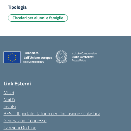
Tipologia
Circolari per alunni e famiglie
Istituto Comprensivo
Duilio Cambellotti
Rocca Priora
— Visita la pagina iniziale della scuola
Link Esterni
MIUR
NoiPA
Invalsi
BES – Il portale Italiano per l’Inclusione scolastica
Generazioni Connesse
Iscrizioni On Line