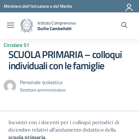
Vai ai contenuti
Vai al menu di navigazione
Vai al footer
Ministero dell'Istruzione e del Merito
Istituto Comprensivo
Duilio Cambellotti
— Visita la pagina iniziale della scuola
Circolare 51
SCUOLA PRIMARIA – colloqui
individuali con le famiglie
Personale scolastico
Direttore amministrativo
Incontri con i docenti per i colloqui periodici di
dicembre relativi all’andamento didattico della
scuola primaria