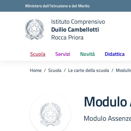
Vai ai contenuti
Vai al menu di navigazione
Vai al footer
Ministero dell'Istruzione e del Merito
Istituto Comprensivo
Duilio Cambellotti
e della scuola
Rocca Priora
— Visita la pagina iniziale del
Scuola
Servizi
Novità
Didattica
Home
Scuola
Le carte della scuola
Modulis
Modulo 
Modulo Assenz