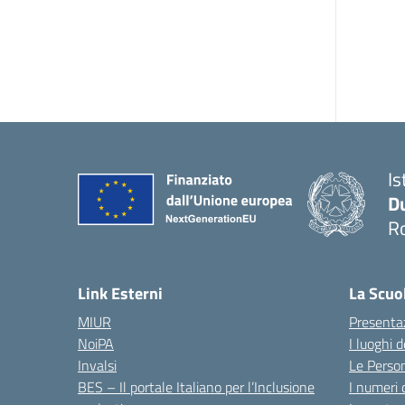
Is
Du
Ro
— 
Link Esterni
La Scuo
MIUR
Presenta
NoiPA
I luoghi 
Invalsi
Le Perso
BES – Il portale Italiano per l’Inclusione
I numeri 