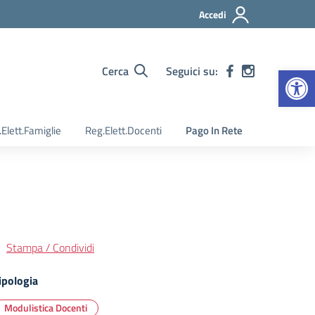
Accedi
Apr
Cerca
Seguici su:
Elett.Famiglie
Reg.Elett.Docenti
Pago In Rete
Stampa / Condividi
ipologia
Modulistica Docenti