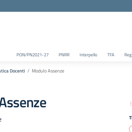
la scuola
PON/PN2021-27
PNRR
Interpello
TFA
Reg.
tica Docenti
Modulo Assenze
Assenze
e
T