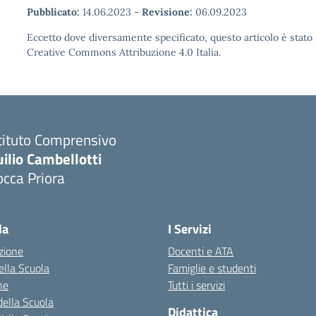
Pubblicato:
14.06.2023
-
Revisione:
06.09.2023
Eccetto dove diversamente specificato, questo articolo è stato 
Creative Commons Attribuzione 4.0 Italia.
tituto Comprensivo
ilio Cambellotti
cca Priora
Visita la pagina iniziale della scuola
la
I Servizi
zione
Docenti e ATA
della Scuola
Famiglie e studenti
ne
Tutti i servizi
della Scuola
Didattica