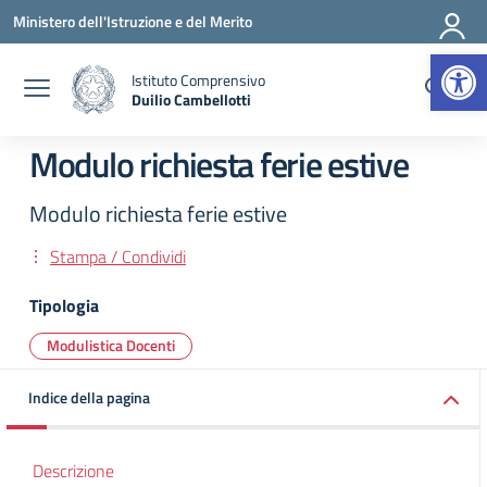
Vai ai contenuti
Vai al menu di navigazione
Vai al footer
Ministero dell'Istruzione e del Merito
Apr
Istituto Comprensivo
Duilio Cambellotti
— Visita la pagina iniziale della scuola
Modulo richiesta ferie estive
Modulo richiesta ferie estive
Stampa / Condividi
Tipologia
Modulistica Docenti
Indice della pagina
Descrizione