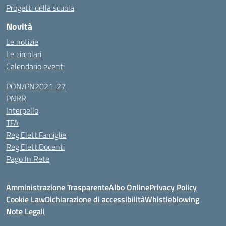
Progetti della scuola
Novità
Le notizie
Le circolari
Calendario eventi
PON/PN2021-27
PNRR
Interpello
TFA
Reg.Elett.Famiglie
Reg.Elett.Docenti
Pago In Rete
Amministrazione Trasparente
Albo Online
Privacy Policy
Cookie Law
Dichiarazione di accessibilità
Whistleblowing
Note Legali