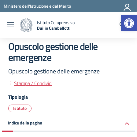
Vai ai contenuti
Vai al menu di navigazione
Vai al footer
Ministero dell'Istruzione e del Merito
Apr
Istituto Comprensivo
Duilio Cambellotti
— Visita la pagina iniziale della scuola
Opuscolo gestione delle
emergenze
Opuscolo gestione delle emergenze
Stampa / Condividi
Tipologia
Istituto
Indice della pagina