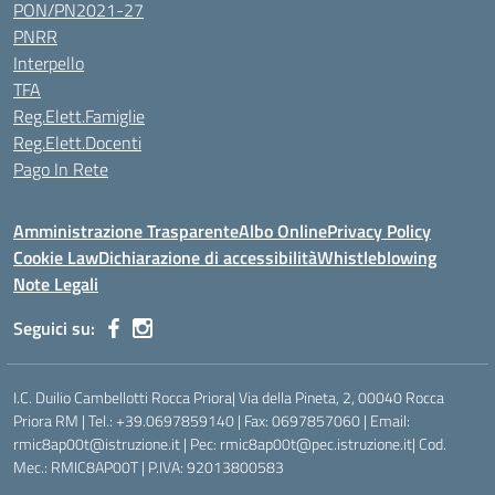
PON/PN2021-27
PNRR
Interpello
TFA
Reg.Elett.Famiglie
Reg.Elett.Docenti
Pago In Rete
Amministrazione Trasparente
Albo Online
Privacy Policy
Cookie Law
Dichiarazione di accessibilità
Whistleblowing
Note Legali
Seguici su:
I.C. Duilio Cambellotti Rocca Priora| Via della Pineta, 2, 00040 Rocca
Priora RM | Tel.: +39.0697859140 | Fax: 0697857060 | Email:
rmic8ap00t@istruzione.it | Pec: rmic8ap00t@pec.istruzione.it| Cod.
Mec.: RMIC8AP00T | P.IVA: 92013800583