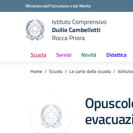
Vai ai contenuti
Vai al menu di navigazione
Vai al footer
Ministero dell'Istruzione e del Merito
Istituto Comprensivo
Duilio Cambellotti
e della scuola
Rocca Priora
— Visita la pagina iniziale del
Scuola
Servizi
Novità
Didattica
Home
Scuola
Le carte della scuola
Istituto
Opuscol
evacuaz