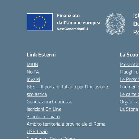
Is
Du
Ro
— 
Link Esterni
La Scuo
MIUR
Presenta
NoiPA
I luoghi 
Invalsi
Le Perso
BES – Il portale Italiano per l’Inclusione
I numeri 
scolastica
Le carte 
Generazioni Connesse
Organizz
Iscrizioni On Line
La Storia
Scuola in Chiaro
Ambito territoriale provinciale di Roma
USR Lazio
Comune di Rocca Priora