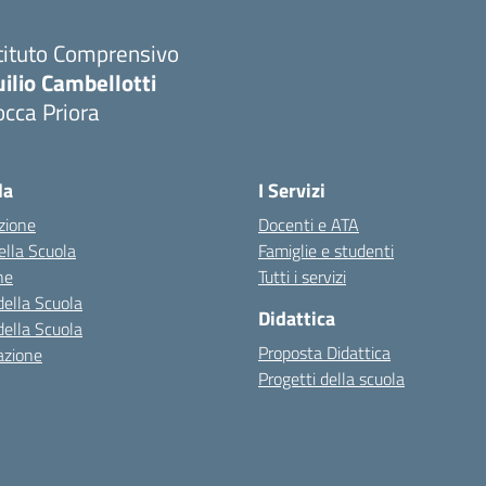
tituto Comprensivo
ilio Cambellotti
cca Priora
Visita la pagina iniziale della scuola
la
I Servizi
zione
Docenti e ATA
della Scuola
Famiglie e studenti
ne
Tutti i servizi
della Scuola
Didattica
della Scuola
Proposta Didattica
azione
Progetti della scuola