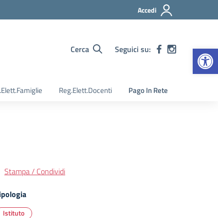
Accedi
Apr
Cerca
Seguici su:
Elett.Famiglie
Reg.Elett.Docenti
Pago In Rete
Stampa / Condividi
ipologia
Istituto