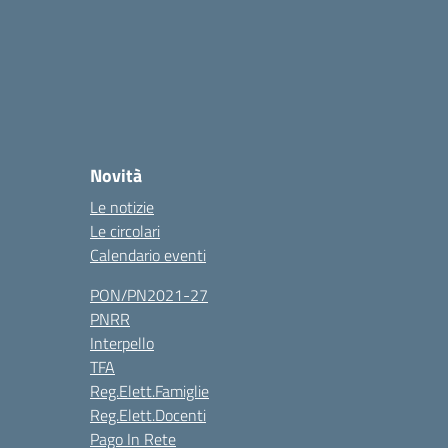
Novità
Le notizie
Le circolari
Calendario eventi
PON/PN2021-27
PNRR
Interpello
TFA
Reg.Elett.Famiglie
Reg.Elett.Docenti
Pago In Rete