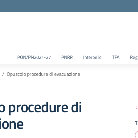
la scuola
PON/PN2021-27
PNRR
Interpello
TFA
Reg.
Opuscolo procedure di evacuazione
o procedure di
ione
T