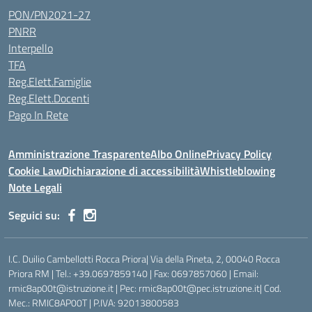
PON/PN2021-27
PNRR
Interpello
TFA
Reg.Elett.Famiglie
Reg.Elett.Docenti
Pago In Rete
Amministrazione Trasparente
Albo Online
Privacy Policy
Cookie Law
Dichiarazione di accessibilità
Whistleblowing
Note Legali
Seguici su:
I.C. Duilio Cambellotti Rocca Priora| Via della Pineta, 2, 00040 Rocca
Priora RM | Tel.: +39.0697859140 | Fax: 0697857060 | Email:
rmic8ap00t@istruzione.it | Pec: rmic8ap00t@pec.istruzione.it| Cod.
Mec.: RMIC8AP00T | P.IVA: 92013800583