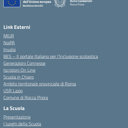
Duilio Cambellotti
Rocca Priora
— Visita la pagina iniziale della scuola
Link Esterni
MIUR
NoiPA
Invalsi
BES – Il portale Italiano per l’Inclusione scolastica
Generazioni Connesse
Iscrizioni On Line
Scuola in Chiaro
Ambito territoriale provinciale di Roma
USR Lazio
Comune di Rocca Priora
La Scuola
Presentazione
I luoghi della Scuola