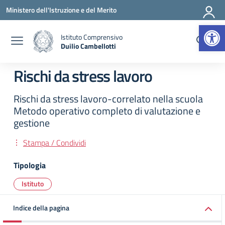
Vai ai contenuti
Vai al menu di navigazione
Vai al footer
Ministero dell'Istruzione e del Merito
Apr
Istituto Comprensivo
Duilio Cambellotti
— Visita la pagina iniziale della scuola
Rischi da stress lavoro
Rischi da stress lavoro-correlato nella scuola
Metodo operativo completo di valutazione e
gestione
Stampa / Condividi
Tipologia
Istituto
Indice della pagina