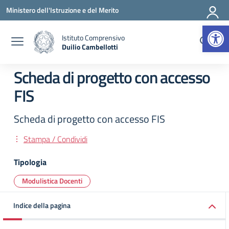
Vai ai contenuti
Vai al menu di navigazione
Vai al footer
Ministero dell'Istruzione e del Merito
Apr
Istituto Comprensivo
Duilio Cambellotti
— Visita la pagina iniziale della scuola
Scheda di progetto con accesso
FIS
Scheda di progetto con accesso FIS
Stampa / Condividi
Tipologia
Modulistica Docenti
Indice della pagina