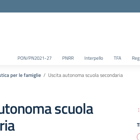
la scuola
PON/PN2021-27
PNRR
Interpello
TFA
Reg.
tica per le famiglie
Uscita autonoma scuola secondaria
autonoma scuola
ria
T