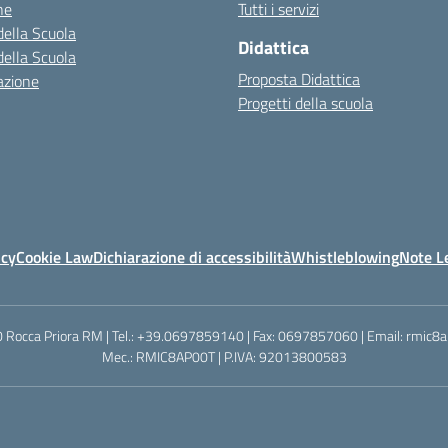
ne
Tutti i servizi
della Scuola
Didattica
della Scuola
Proposta Didattica
azione
Progetti della scuola
icy
Cookie Law
Dichiarazione di accessibilità
Whistleblowing
Note Le
0040 Rocca Priora RM | Tel.: +39.0697859140 | Fax: 0697857060 | Email: rmic8
Mec.: RMIC8AP00T | P.IVA: 92013800583