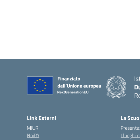
Is
Du
Ro
— 
Link Esterni
La Scuo
MIUR
Presenta
NoiPA
I luoghi 