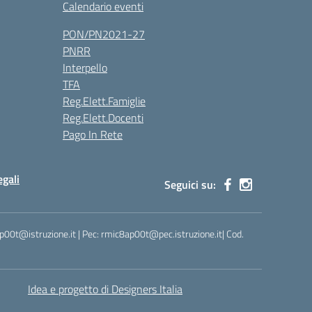
Calendario eventi
PON/PN2021-27
PNRR
Interpello
TFA
Reg.Elett.Famiglie
Reg.Elett.Docenti
Pago In Rete
gali
Seguici su:
ap00t@istruzione.it | Pec: rmic8ap00t@pec.istruzione.it| Cod.
Idea e progetto di Designers Italia