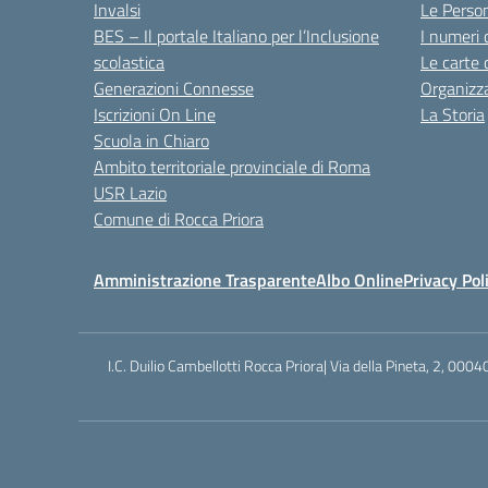
Invalsi
Le Perso
BES – Il portale Italiano per l’Inclusione
I numeri 
scolastica
Le carte 
Generazioni Connesse
Organizz
Iscrizioni On Line
La Storia
Scuola in Chiaro
Ambito territoriale provinciale di Roma
USR Lazio
Comune di Rocca Priora
Amministrazione Trasparente
Albo Online
Privacy Pol
I.C. Duilio Cambellotti Rocca Priora| Via della Pineta, 2, 0