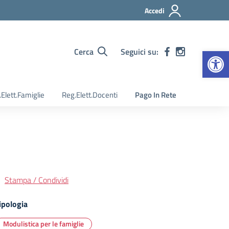
Accedi
Apr
Cerca
Seguici su:
Elett.Famiglie
Reg.Elett.Docenti
Pago In Rete
Stampa / Condividi
ipologia
Modulistica per le famiglie