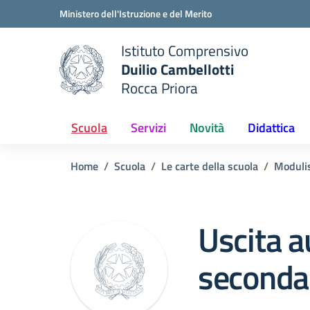
Vai ai contenuti
Vai al menu di navigazione
Vai al footer
Ministero dell'Istruzione e del Merito
Istituto Comprensivo
Duilio Cambellotti
e della scuola
Rocca Priora
— Visita la pagina iniziale del
Scuola
Servizi
Novità
Didattica
Home
Scuola
Le carte della scuola
Modulis
Uscita 
seconda