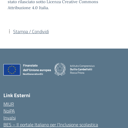
stato rilasciato sotto Licenza Creative Commons
Attribuzione 4.0 Italia.
Stampa / Condividi
Istituto Comprensivo
Duilio Cambellotti
Rocca Priora
— Visita la pagina iniziale della scuola
Link Esterni
MIUR
NoiPA
Invalsi
BES – Il portale Italiano per l’Inclusione scolastica