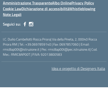
Amministrazione Trasparente
Albo Online
Privacy Policy
Cookie Law
Dichiarazione di accessibilità
Whistleblowing
Note Legali
Seguici su:
I.C. Duilio Cambellotti Rocca Priora| Via della Pineta, 2, 00040 Rocca
Priora RM | Tel.: +39.0697859140 | Fax: 0697857060 | Email:
rmic8ap00t@istruzione.it | Pec: rmic8ap00t@pec.istruzione.it| Cod.
Mec.: RMIC8AP00T | P.IVA: 92013800583
Idea e progetto di Designers Italia