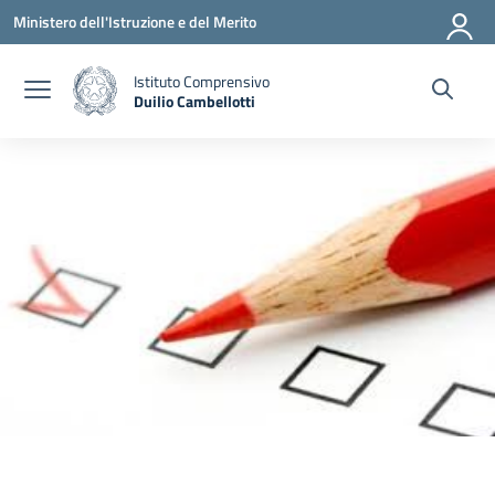
Vai ai contenuti
Vai al menu di navigazione
Vai al footer
Ministero dell'Istruzione e del Merito
Istituto Comprensivo
Duilio Cambellotti
— Visita la pagina iniziale della scuola