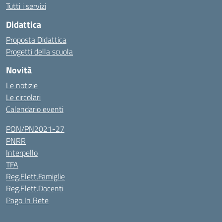
Tutti i servizi
Didattica
Proposta Didattica
Progetti della scuola
Novità
Le notizie
Le circolari
Calendario eventi
PON/PN2021-27
PNRR
Interpello
TFA
Reg.Elett.Famiglie
Reg.Elett.Docenti
Pago In Rete