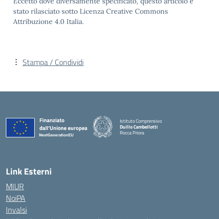
Eccetto dove diversamente specificato, questo articolo è
stato rilasciato sotto Licenza Creative Commons
Attribuzione 4.0 Italia.
Stampa / Condividi
Istituto Comprensivo
Duilio Cambellotti
Rocca Priora
— Visita la pagina iniziale della scuola
Link Esterni
MIUR
NoiPA
Invalsi