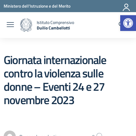
Vai ai contenuti
Vai al menu di navigazione
Vai al footer
Ministero dell'Istruzione e del Merito
Apr
Istituto Comprensivo
Duilio Cambellotti
— Visita la pagina iniziale della scuola
Giornata internazionale
contro la violenza sulle
donne – Eventi 24 e 27
novembre 2023