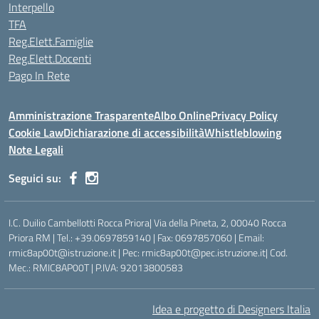
Interpello
TFA
Reg.Elett.Famiglie
Reg.Elett.Docenti
Pago In Rete
Amministrazione Trasparente
Albo Online
Privacy Policy
Cookie Law
Dichiarazione di accessibilità
Whistleblowing
Note Legali
Seguici su:
I.C. Duilio Cambellotti Rocca Priora| Via della Pineta, 2, 00040 Rocca
Priora RM | Tel.: +39.0697859140 | Fax: 0697857060 | Email:
rmic8ap00t@istruzione.it | Pec: rmic8ap00t@pec.istruzione.it| Cod.
Mec.: RMIC8AP00T | P.IVA: 92013800583
Idea e progetto di Designers Italia