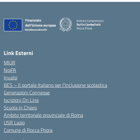
Istituto Comprensivo
Duilio Cambellotti
Rocca Priora
— Visita la pagina iniziale della scuola
Link Esterni
MIUR
NoiPA
Invalsi
BES – Il portale Italiano per l’Inclusione scolastica
Generazioni Connesse
Iscrizioni On Line
Scuola in Chiaro
Ambito territoriale provinciale di Roma
USR Lazio
Comune di Rocca Priora