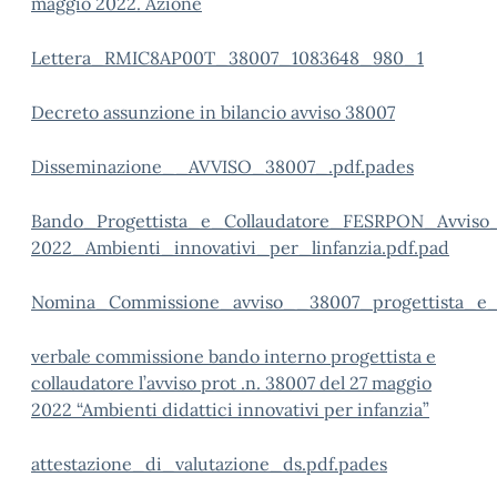
maggio 2022. Azione
Lettera_RMIC8AP00T_38007_1083648_980_1
Decreto assunzione in bilancio avviso 38007
Disseminazione__AVVISO_38007_.pdf.pades
Bando_Progettista_e_Collaudatore_FESRPON_Avviso
2022_Ambienti_innovativi_per_linfanzia.pdf.pad
Nomina_Commissione_avviso__38007_progettista_e_c
verbale commissione bando interno progettista e
collaudatore l’avviso prot .n. 38007 del 27 maggio
2022 “Ambienti didattici innovativi per infanzia”
attestazione_di_valutazione_ds.pdf.pades