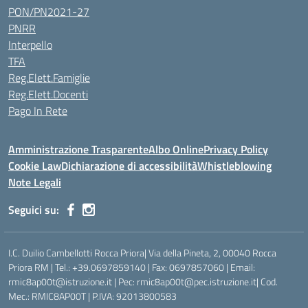
PON/PN2021-27
PNRR
Interpello
TFA
Reg.Elett.Famiglie
Reg.Elett.Docenti
Pago In Rete
Amministrazione Trasparente
Albo Online
Privacy Policy
Cookie Law
Dichiarazione di accessibilità
Whistleblowing
Note Legali
Seguici su:
I.C. Duilio Cambellotti Rocca Priora| Via della Pineta, 2, 00040 Rocca
Priora RM | Tel.: +39.0697859140 | Fax: 0697857060 | Email:
rmic8ap00t@istruzione.it | Pec: rmic8ap00t@pec.istruzione.it| Cod.
Mec.: RMIC8AP00T | P.IVA: 92013800583