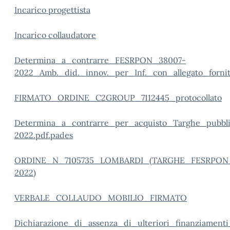
Incarico progettista
Incarico collaudatore
Determina_a_contrarre_FESRPON_38007-
2022_Amb._did._innov._per_Inf._con_allegato_fornit
FIRMATO_ORDINE_C2GROUP_7112445_protocollato
Determina_a_contrarre_per_acquisto_Targhe_pubbl
2022.pdf.pades
ORDINE_N_7105735_LOMBARDI_(TARGHE_FESRPON
2022)
VERBALE_COLLAUDO_MOBILIO_FIRMATO
Dichiarazione_di_assenza_di_ulteriori_finanziamenti