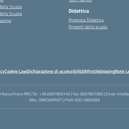
della Scuola
Didattica
della Scuola
Proposta Didattica
azione
Progetti della scuola
icy
Cookie Law
Dichiarazione di accessibilità
Whistleblowing
Note Le
0040 Rocca Priora RM | Tel.: +39.0697859140 | Fax: 0697857060 | Email: rmic8
Mec.: RMIC8AP00T | P.IVA: 92013800583