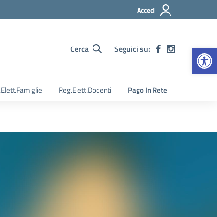
Accedi
Apr
Cerca
Seguici su:
Elett.Famiglie
Reg.Elett.Docenti
Pago In Rete