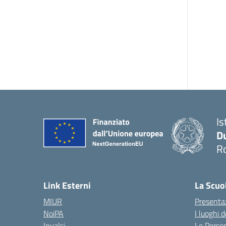
Is
Du
Ro
— 
Link Esterni
La Scuo
MIUR
Presenta
NoiPA
I luoghi 
Invalsi
Le Perso