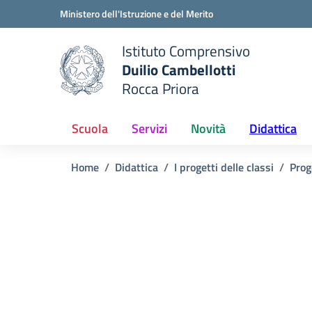
Vai ai contenuti
Vai al menu di navigazione
Vai al footer
Ministero dell'Istruzione e del Merito
Istituto Comprensivo
Duilio Cambellotti
e della scuola
Rocca Priora
— Visita la pagina iniziale del
Scuola
Servizi
Novità
Didattica
Home
Didattica
I progetti delle classi
Prog