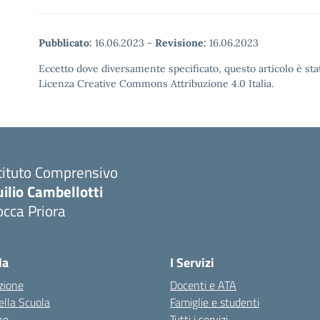
Pubblicato:
16.06.2023
-
Revisione:
16.06.2023
Eccetto dove diversamente specificato, questo articolo è stat
Licenza Creative Commons Attribuzione 4.0 Italia.
tituto Comprensivo
ilio Cambellotti
cca Priora
Visita la pagina iniziale della scuola
la
I Servizi
zione
Docenti e ATA
della Scuola
Famiglie e studenti
ne
Tutti i servizi