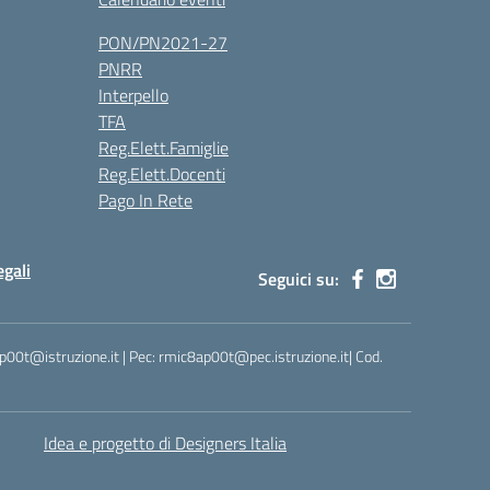
PON/PN2021-27
PNRR
Interpello
TFA
Reg.Elett.Famiglie
Reg.Elett.Docenti
Pago In Rete
gali
Seguici su:
ap00t@istruzione.it | Pec: rmic8ap00t@pec.istruzione.it| Cod.
Idea e progetto di Designers Italia