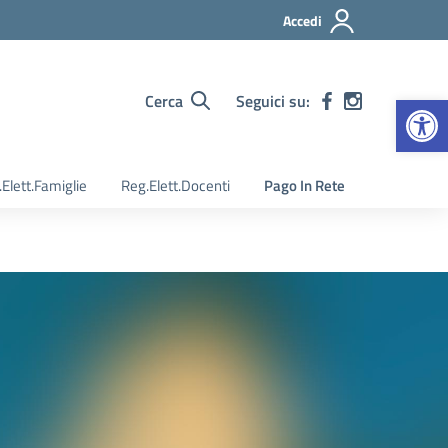
Accedi
Apr
Cerca
Seguici su:
Elett.Famiglie
Reg.Elett.Docenti
Pago In Rete