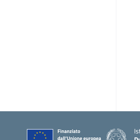
Is
Du