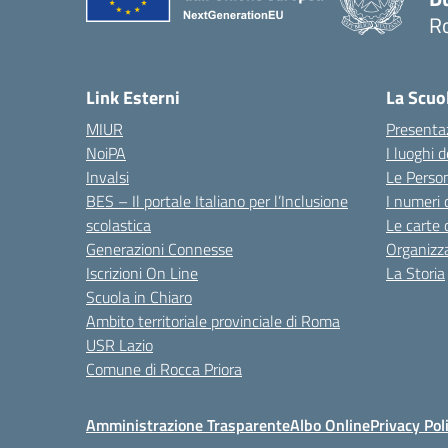
Ro
— 
Link Esterni
La Scuo
MIUR
Presenta
NoiPA
I luoghi 
Invalsi
Le Perso
BES – Il portale Italiano per l’Inclusione
I numeri 
scolastica
Le carte 
Generazioni Connesse
Organizz
Iscrizioni On Line
La Storia
Scuola in Chiaro
Ambito territoriale provinciale di Roma
USR Lazio
Comune di Rocca Priora
Amministrazione Trasparente
Albo Online
Privacy Pol