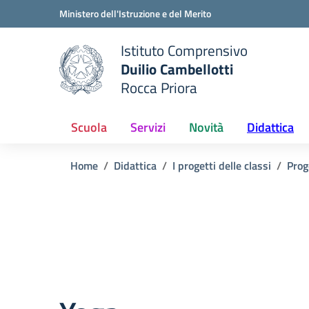
Vai ai contenuti
Vai al menu di navigazione
Vai al footer
Ministero dell'Istruzione e del Merito
Istituto Comprensivo
Duilio Cambellotti
e della scuola
Rocca Priora
— Visita la pagina iniziale del
Scuola
Servizi
Novità
Didattica
Home
Didattica
I progetti delle classi
Prog