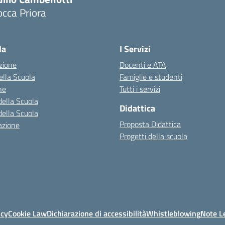
cca Priora
Visita la pagina iniziale della scuola
la
I Servizi
zione
Docenti e ATA
della Scuola
Famiglie e studenti
ne
Tutti i servizi
della Scuola
Didattica
della Scuola
Proposta Didattica
azione
Progetti della scuola
icy
Cookie Law
Dichiarazione di accessibilità
Whistleblowing
Note Le