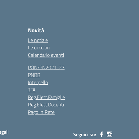
Novità
Le notizie
Le circolari
Calendario eventi
PON/PN2021-27
PNRR
Interpello
TFA
Reg.Elett.Famiglie
Reg.Elett.Docenti
Pago In Rete
gali
Seguici su: