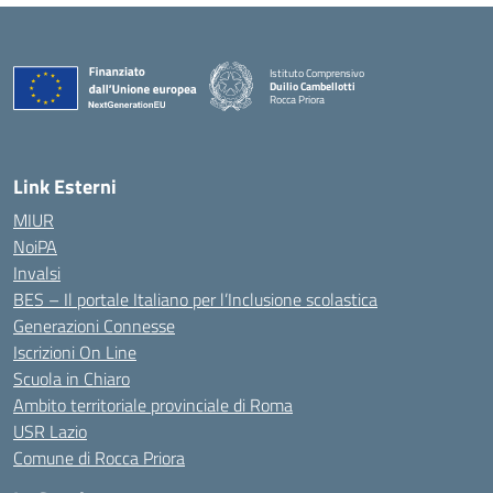
Istituto Comprensivo
Duilio Cambellotti
Rocca Priora
— Visita la pagina iniziale della scuola
Link Esterni
MIUR
NoiPA
Invalsi
BES – Il portale Italiano per l’Inclusione scolastica
Generazioni Connesse
Iscrizioni On Line
Scuola in Chiaro
Ambito territoriale provinciale di Roma
USR Lazio
Comune di Rocca Priora