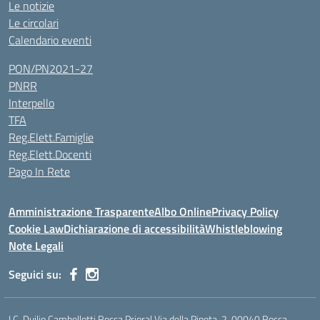
Le notizie
Le circolari
Calendario eventi
PON/PN2021-27
PNRR
Interpello
TFA
Reg.Elett.Famiglie
Reg.Elett.Docenti
Pago In Rete
Amministrazione Trasparente
Albo Online
Privacy Policy
Cookie Law
Dichiarazione di accessibilità
Whistleblowing
Note Legali
Seguici su:
I.C. Duilio Cambellotti Rocca Priora| Via della Pineta, 2, 00040 Rocca