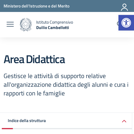
Vai ai contenuti
Vai al menu di navigazione
Vai al footer
Ministero dell'Istruzione e del Merito
Apr
Istituto Comprensivo
Duilio Cambellotti
— Visita la pagina iniziale della scuola
Area Didattica
Gestisce le attività di supporto relative
all'organizzazione didattica degli alunni e cura i
rapporti con le famiglie
Indice della struttura