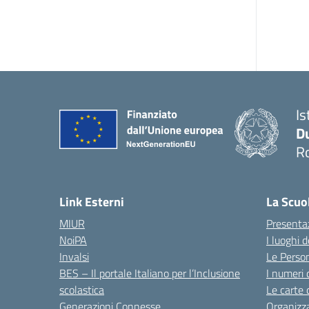
Is
Du
Ro
— 
Link Esterni
La Scuo
MIUR
Presenta
NoiPA
I luoghi 
Invalsi
Le Perso
BES – Il portale Italiano per l’Inclusione
I numeri 
scolastica
Le carte 
Generazioni Connesse
Organizz