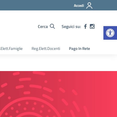
Accedi
Apr
Cerca
Seguici su:
Elett.Famiglie
Reg.Elett.Docenti
Pago In Rete