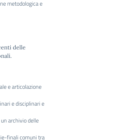
ione metodologica e
centi delle
nali.
rale e articolazione
nari e disciplinari e
 un archivio delle
die-finali comuni tra