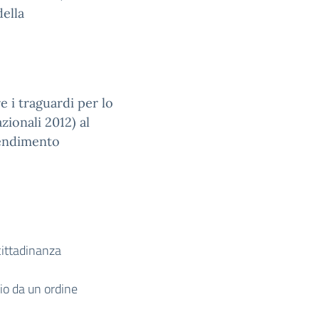
della
e i traguardi per lo
ionali 2012) al
rendimento
cittadinanza
gio da un ordine