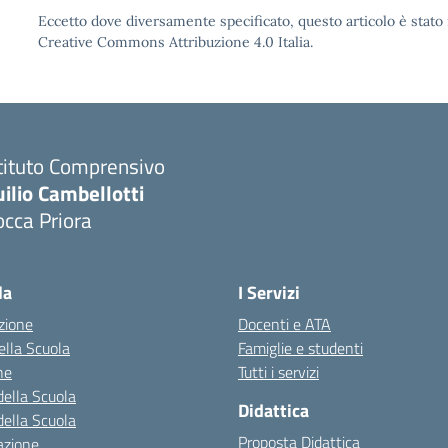
Eccetto dove diversamente specificato, questo articolo è stato 
Creative Commons Attribuzione 4.0 Italia.
tituto Comprensivo
ilio Cambellotti
cca Priora
Visita la pagina iniziale della scuola
la
I Servizi
zione
Docenti e ATA
della Scuola
Famiglie e studenti
ne
Tutti i servizi
della Scuola
Didattica
della Scuola
Proposta Didattica
azione