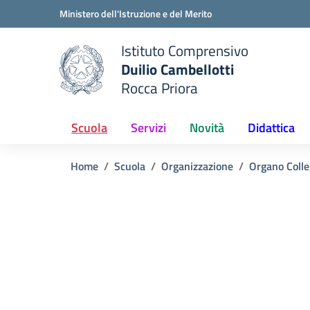
Vai ai contenuti
Vai al menu di navigazione
Vai al footer
Ministero dell'Istruzione e del Merito
Istituto Comprensivo
Duilio Cambellotti
e della scuola
Rocca Priora
— Visita la pagina iniziale del
Scuola
Servizi
Novità
Didattica
Home
Scuola
Organizzazione
Organo Colle