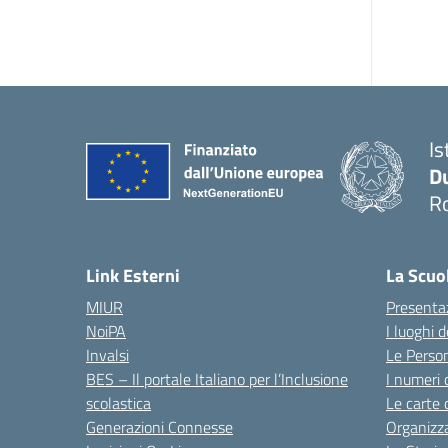
Is
Du
Ro
— 
Link Esterni
La Scuo
MIUR
Presenta
NoiPA
I luoghi 
Invalsi
Le Perso
BES – Il portale Italiano per l’Inclusione
I numeri 
scolastica
Le carte 
Generazioni Connesse
Organizz