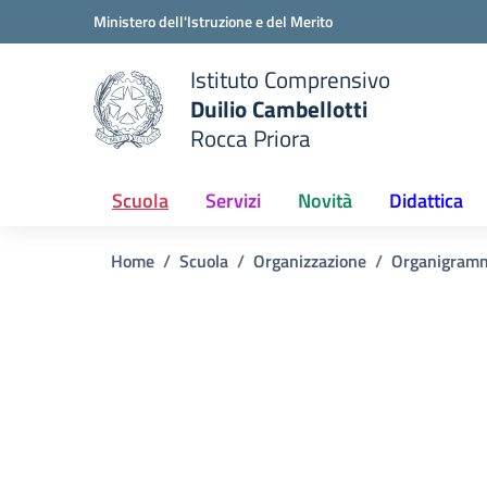
Vai ai contenuti
Vai al menu di navigazione
Vai al footer
Ministero dell'Istruzione e del Merito
Istituto Comprensivo
Duilio Cambellotti
e della scuola
Rocca Priora
— Visita la pagina iniziale del
Scuola
Servizi
Novità
Didattica
Home
Scuola
Organizzazione
Organigramm