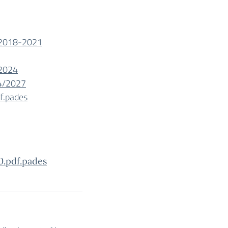
. 2018-2021
-2024
24/2027
f.pades
.pdf.pades