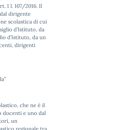
. 1 l. 107/2016. Il
dal dirigente
one scolastica di cui
iglio d’Istituto, da
io d’Istituto, da un
enti, dirigenti
la”
lastico, che ne è il
io docenti e uno dal
tori, un
astico regionale tra