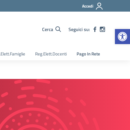
Accedi
Apr
Cerca
Seguici su:
Elett.Famiglie
Reg.Elett.Docenti
Pago In Rete