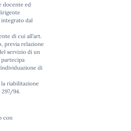
le docente ed
dirigente
 integrato dal
nte di cui all’art.
o, previa relazione
del servizio di un
 partecipa
l’individuazione di
la riabilitazione
o 297/94.
to con