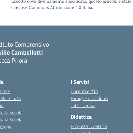
Eccetto dove diversamente specificato, questo articolo è stato 
Creative Commons Attribuzione 4.0 Italia.
tituto Comprensivo
ilio Cambellotti
cca Priora
Visita la pagina iniziale della scuola
la
I Servizi
zione
Docenti e ATA
della Scuola
Famiglie e studenti
ne
Tutti i servizi
della Scuola
Didattica
della Scuola
Proposta Didattica
azione