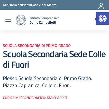
Vai ai contenuti
Vai al menu di navigazione
Vai al footer
Ministero dell'Istruzione e del Merito
Apr
Istituto Comprensivo
Duilio Cambellotti
— Visita la pagina iniziale della scuola
SCUOLA SECONDARIA DI PRIMO GRADO
Scuola Secondaria Sede Colle
di Fuori
Plesso Scuola Secondaria di Primo Grado.
Piazza Capranica, Colle di Fuori.
CODICE MECCANOGRAFICO:
RMIC8AP00T