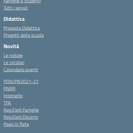
Famiglie e studenti
Tutti i servizi
Didattica
Proposta Didattica
Progetti della scuola
Novità
Le notizie
Le circolari
Calendario eventi
PON/PN2021-27
PNRR
Interpello
TFA
Reg.Elett.Famiglie
Reg.Elett.Docenti
Pago In Rete