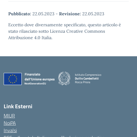
Pubblicato:
22.05.2023
-
Revisione:
22.05.2023
Eccetto dove diversamente specificato, questo articolo è
stato rilasciato sotto Licenza Creative Commons
Attribuzione 4.0 Italia.
Istituto Comprensivo
Duilio Cambellotti
Rocca Priora
— Visita la pagina iniziale della scuola
Link Esterni
MIUR
NoiPA
Invalsi