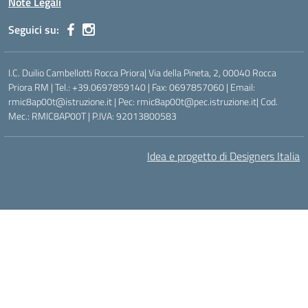
Note Legali
Seguici su:
I.C. Duilio Cambellotti Rocca Priora| Via della Pineta, 2, 00040 Rocca
Priora RM | Tel.: +39.0697859140 | Fax: 0697857060 | Email:
rmic8ap00t@istruzione.it | Pec: rmic8ap00t@pec.istruzione.it| Cod.
Mec.: RMIC8AP00T | P.IVA: 92013800583
Idea e progetto di Designers Italia