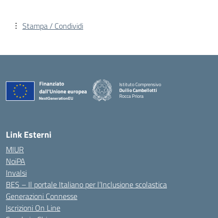
Stampa / Condividi
Istituto Comprensivo
Duilio Cambellotti
Rocca Priora
— Visita la pagina iniziale della scuola
Link Esterni
MIUR
NoiPA
Invalsi
BES – Il portale Italiano per l’Inclusione scolastica
Generazioni Connesse
Iscrizioni On Line