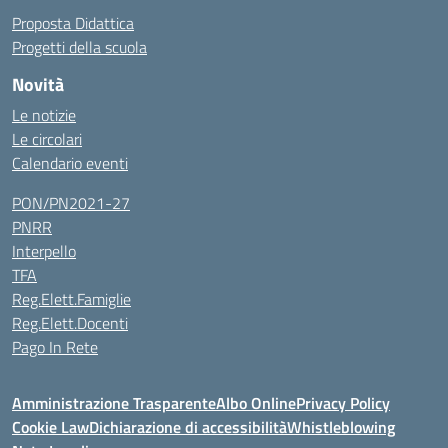
Proposta Didattica
Progetti della scuola
Novità
Le notizie
Le circolari
Calendario eventi
PON/PN2021-27
PNRR
Interpello
TFA
Reg.Elett.Famiglie
Reg.Elett.Docenti
Pago In Rete
Amministrazione Trasparente
Albo Online
Privacy Policy
Cookie Law
Dichiarazione di accessibilità
Whistleblowing