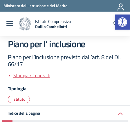
Vai ai contenuti
Vai al menu di navigazione
Vai al footer
Ministero dell'Istruzione e del Merito
Apr
Istituto Comprensivo
Duilio Cambellotti
— Visita la pagina iniziale della scuola
Piano per l’ inclusione
Piano per l’inclusione previsto dall’art. 8 del DL
66/17
Stampa / Condividi
Tipologia
Istituto
Indice della pagina