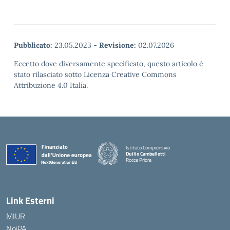
Pubblicato:
23.05.2023
-
Revisione:
02.07.2026
Eccetto dove diversamente specificato, questo articolo è
stato rilasciato sotto Licenza Creative Commons
Attribuzione 4.0 Italia.
Istituto Comprensivo
Duilio Cambellotti
Rocca Priora
— Visita la pagina iniziale della scuola
Link Esterni
MIUR
NoiPA