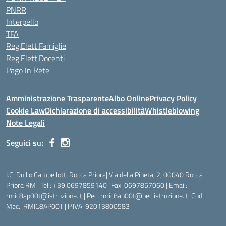
PNRR
Interpello
TFA
Reg.Elett.Famiglie
Reg.Elett.Docenti
Pago In Rete
Amministrazione Trasparente
Albo Online
Privacy Policy
Cookie Law
Dichiarazione di accessibilità
Whistleblowing
Note Legali
Seguici su:
I.C. Duilio Cambellotti Rocca Priora| Via della Pineta, 2, 00040 Rocca
Priora RM | Tel.: +39.0697859140 | Fax: 0697857060 | Email:
rmic8ap00t@istruzione.it | Pec: rmic8ap00t@pec.istruzione.it| Cod.
Mec.: RMIC8AP00T | P.IVA: 92013800583