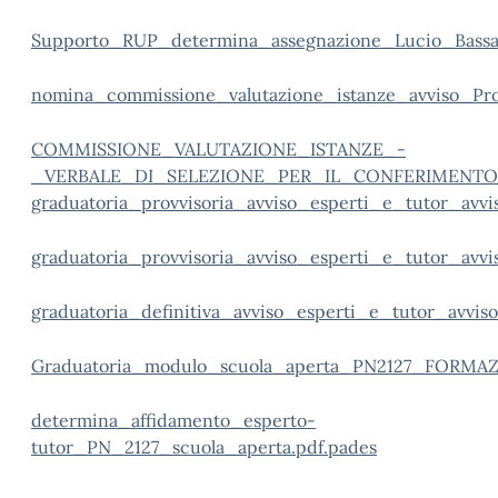
Supporto_RUP_determina_assegnazione_Lucio_Bassan
nomina_commissione_valutazione_istanze_avviso_Pr
COMMISSIONE_VALUTAZIONE_ISTANZE_-
_VERBALE_DI_SELEZIONE_PER_IL_CONFERIMENTO_
graduatoria_provvisoria_avviso_esperti_e_tutor_avvi
graduatoria_provvisoria_avviso_esperti_e_tutor_avvi
graduatoria_definitiva_avviso_esperti_e_tutor_avvis
Graduatoria_modulo_scuola_aperta_PN2127_FORMA
determina_affidamento_esperto-
tutor_PN_2127_scuola_aperta.pdf.pades