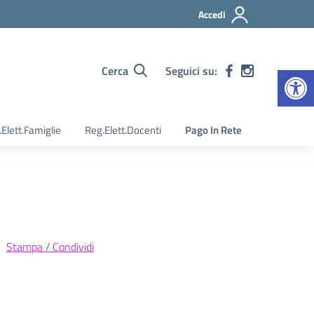
Accedi
Apr
Cerca
Seguici su:
Elett.Famiglie
Reg.Elett.Docenti
Pago In Rete
Stampa / Condividi