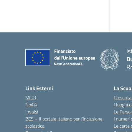
Is
Du
Ro
— 
Link Esterni
La Scuo
MIUR
Presenta
NoiPA
I luoghi 
Invalsi
Le Perso
BES – Il portale Italiano per l’Inclusione
I numeri 
scolastica
Le carte 