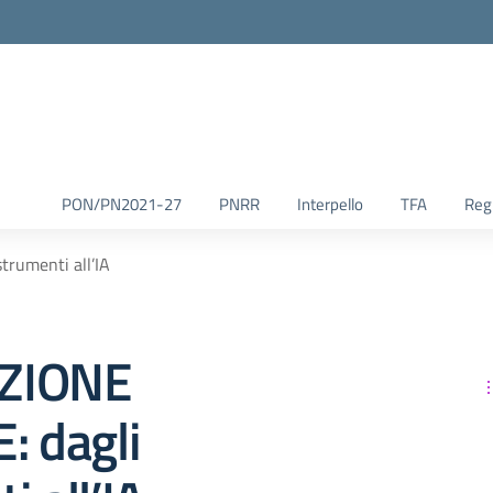
la scuola
PON/PN2021-27
PNRR
Interpello
TFA
Reg.
trumenti all’IA
ZIONE
: dagli