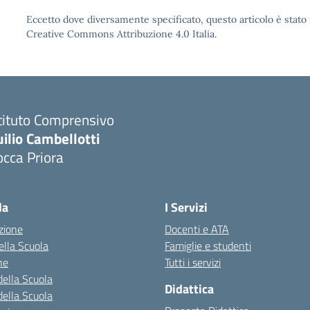
Eccetto dove diversamente specificato, questo articolo è stato 
Creative Commons Attribuzione 4.0 Italia.
tituto Comprensivo
ilio Cambellotti
cca Priora
Visita la pagina iniziale della scuola
la
I Servizi
zione
Docenti e ATA
della Scuola
Famiglie e studenti
ne
Tutti i servizi
della Scuola
Didattica
della Scuola