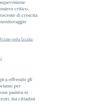
 supervisione
nsiero critico,
processo di crescita
 monitoraggio
ficiale nella Scuola
)
gica offrendo gli
voriamo per
ione passiva in
enti, ma cittadini