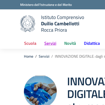
Vai ai contenuti
Vai al menu di navigazione
Vai al footer
Ministero dell'Istruzione e del Merito
Istituto Comprensivo
Duilio Cambellotti
e della scuola
Rocca Priora
— Visita la pagina iniziale del
Scuola
Servizi
Novità
Didattica
Home
Servizi
INNOVAZIONE DIGITALE: dagli s
INNOVA
DIGITALE